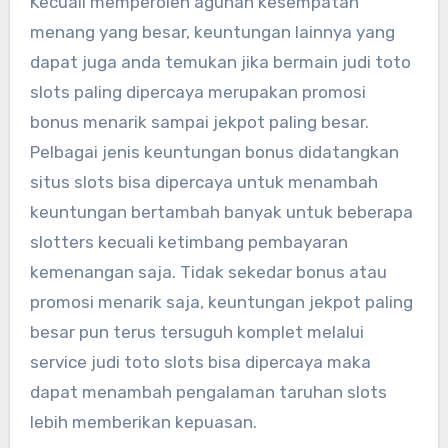
Kecuali memperoleh agunan kesempatan
menang yang besar, keuntungan lainnya yang
dapat juga anda temukan jika bermain judi toto
slots paling dipercaya merupakan promosi
bonus menarik sampai jekpot paling besar.
Pelbagai jenis keuntungan bonus didatangkan
situs slots bisa dipercaya untuk menambah
keuntungan bertambah banyak untuk beberapa
slotters kecuali ketimbang pembayaran
kemenangan saja. Tidak sekedar bonus atau
promosi menarik saja, keuntungan jekpot paling
besar pun terus tersuguh komplet melalui
service judi toto slots bisa dipercaya maka
dapat menambah pengalaman taruhan slots
lebih memberikan kepuasan.