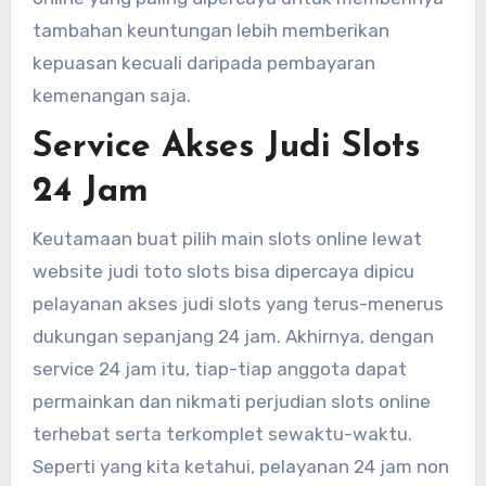
tambahan keuntungan lebih memberikan
kepuasan kecuali daripada pembayaran
kemenangan saja.
Service Akses Judi Slots
24 Jam
Keutamaan buat pilih main slots online lewat
website judi toto slots bisa dipercaya dipicu
pelayanan akses judi slots yang terus-menerus
dukungan sepanjang 24 jam. Akhirnya, dengan
service 24 jam itu, tiap-tiap anggota dapat
permainkan dan nikmati perjudian slots online
terhebat serta terkomplet sewaktu-waktu.
Seperti yang kita ketahui, pelayanan 24 jam non