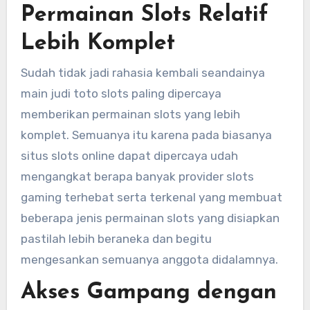
Permainan Slots Relatif
Lebih Komplet
Sudah tidak jadi rahasia kembali seandainya
main judi toto slots paling dipercaya
memberikan permainan slots yang lebih
komplet. Semuanya itu karena pada biasanya
situs slots online dapat dipercaya udah
mengangkat berapa banyak provider slots
gaming terhebat serta terkenal yang membuat
beberapa jenis permainan slots yang disiapkan
pastilah lebih beraneka dan begitu
mengesankan semuanya anggota didalamnya.
Akses Gampang dengan