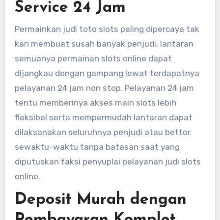
Service 24 Jam
Permainkan judi toto slots paling dipercaya tak
kan membuat susah banyak penjudi, lantaran
semuanya permainan slots online dapat
dijangkau dengan gampang lewat terdapatnya
pelayanan 24 jam non stop. Pelayanan 24 jam
tentu memberinya akses main slots lebih
fleksibel serta mempermudah lantaran dapat
dilaksanakan seluruhnya penjudi atau bettor
sewaktu-waktu tanpa batasan saat yang
diputuskan faksi penyuplai pelayanan judi slots
online.
Deposit Murah dengan
Pembayaran Komplet