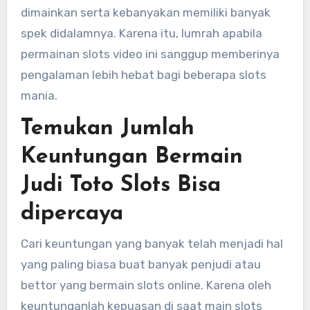
dimainkan serta kebanyakan memiliki banyak
spek didalamnya. Karena itu, lumrah apabila
permainan slots video ini sanggup memberinya
pengalaman lebih hebat bagi beberapa slots
mania.
Temukan Jumlah
Keuntungan Bermain
Judi Toto Slots Bisa
dipercaya
Cari keuntungan yang banyak telah menjadi hal
yang paling biasa buat banyak penjudi atau
bettor yang bermain slots online. Karena oleh
keuntunganlah kepuasan di saat main slots