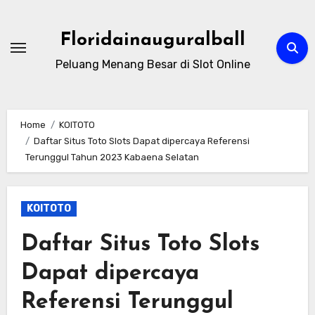
Skip
to
Floridainauguralball
content
Peluang Menang Besar di Slot Online
Home
KOITOTO
Daftar Situs Toto Slots Dapat dipercaya Referensi
Terunggul Tahun 2023 Kabaena Selatan
KOITOTO
Daftar Situs Toto Slots
Dapat dipercaya
Referensi Terunggul