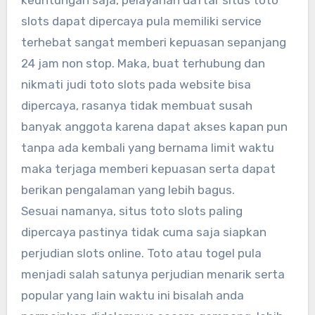
slots dapat dipercaya pula memiliki service
terhebat sangat memberi kepuasan sepanjang
24 jam non stop. Maka, buat terhubung dan
nikmati judi toto slots pada website bisa
dipercaya, rasanya tidak membuat susah
banyak anggota karena dapat akses kapan pun
tanpa ada kembali yang bernama limit waktu
maka terjaga memberi kepuasan serta dapat
berikan pengalaman yang lebih bagus.
Sesuai namanya, situs toto slots paling
dipercaya pastinya tidak cuma saja siapkan
perjudian slots online. Toto atau togel pula
menjadi salah satunya perjudian menarik serta
popular yang lain waktu ini bisalah anda