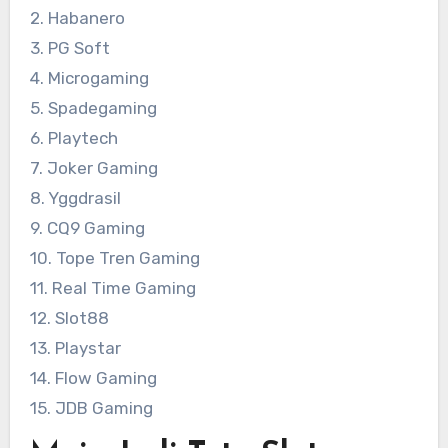
2. Habanero
3. PG Soft
4. Microgaming
5. Spadegaming
6. Playtech
7. Joker Gaming
8. Yggdrasil
9. CQ9 Gaming
10. Tope Tren Gaming
11. Real Time Gaming
12. Slot88
13. Playstar
14. Flow Gaming
15. JDB Gaming