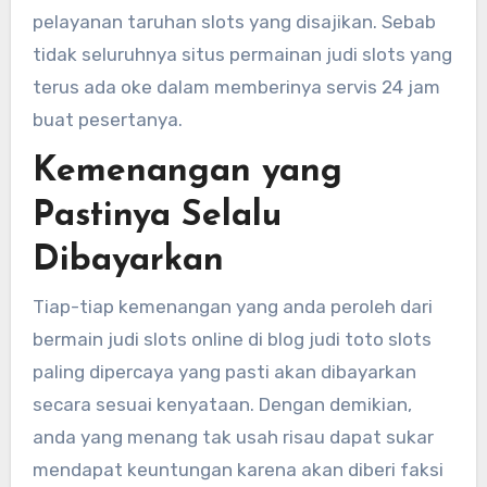
pelayanan taruhan slots yang disajikan. Sebab
tidak seluruhnya situs permainan judi slots yang
terus ada oke dalam memberinya servis 24 jam
buat pesertanya.
Kemenangan yang
Pastinya Selalu
Dibayarkan
Tiap-tiap kemenangan yang anda peroleh dari
bermain judi slots online di blog judi toto slots
paling dipercaya yang pasti akan dibayarkan
secara sesuai kenyataan. Dengan demikian,
anda yang menang tak usah risau dapat sukar
mendapat keuntungan karena akan diberi faksi