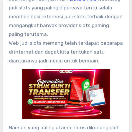
judi slots yang paling dipercaya tentu selalu
memberi opsi referensi judi slots terbaik dengan
mengangkat banyak provider slots gaming
paling terutama.
Web judi slots memang telah terdapat beberapa
di internet dan dapat kita tentukan satu
diantaranya jadi media untuk bermain.
Namun, yang paling utama harus dikenang oleh