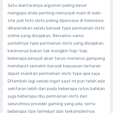
Satu diantaranya argumen paling besar
mengapa anda penting menunjuk main di web-
site judi toto slots paling dipercaya di Indonesia
dikarenakan selalu banyak type permainan slots
online yang disiapkan. Bersama-sama
jumlahnya type permainan slots yang disiapkan,
karenanya bukan tak mungkin tiap-tiap
beberapa penjudi akan terus-menerus gampang
mendapat semakin banyak kepuasan lantaran
dapat mainkan permainan slots type apa saja.
Ditambah lagi sebab ingat saat ini pun telah ada
sekitaran lebih dari pada beberapa ratus bahkan
juga beberapa ribu permainan slots dari
seluruhnya provider gaming yang ada, serta
beberapa tipe terhebat dan terkompletnya