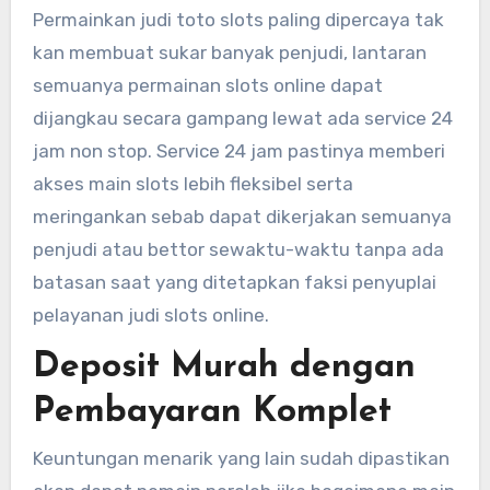
Permainkan judi toto slots paling dipercaya tak
kan membuat sukar banyak penjudi, lantaran
semuanya permainan slots online dapat
dijangkau secara gampang lewat ada service 24
jam non stop. Service 24 jam pastinya memberi
akses main slots lebih fleksibel serta
meringankan sebab dapat dikerjakan semuanya
penjudi atau bettor sewaktu-waktu tanpa ada
batasan saat yang ditetapkan faksi penyuplai
pelayanan judi slots online.
Deposit Murah dengan
Pembayaran Komplet
Keuntungan menarik yang lain sudah dipastikan