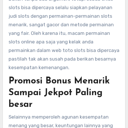
slots bisa dipercaya selalu siapkan pelayanan
judi slots dengan permainan-permainan slots
menarik, sangat gacor dan metode permainan
yang fair. Oleh karena itu, macam permainan
slots online apa saja yang kelak anda
permainkan dalam web toto slots bisa dipercaya
pastilah tak akan susah pada berikan besarnya
kesempatan kemenangan.
Promosi Bonus Menarik
Sampai Jekpot Paling
besar
Selainnya memperoleh agunan kesempatan
menang yang besar, keuntungan lainnya yang