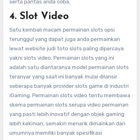
serta pantas anda coba.
4. Slot Video
Satu kembali macam permainan slots opsi
terunggul yang dapat juga anda permainkan
lewat website judi toto slots paling dipercaya
yakni slots video. Permainan slots yang ini
adalah satu diantaranya model permainan slots
teranyar yang saat ini banyak mulai dilansir
seberapa banyak provider slots game di industri
iGaming. Permainan slots video tentu membawa
skema permainan slots serupa video permainan
yang pasti lebih inovatif dengan objek gaming
lebih kekinian, semakin menarik dimainkan dan
umumnya memiliki banyak spesifikasi