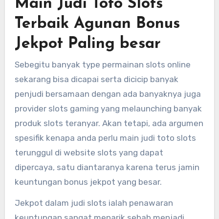
Main Judi Toto Slots
Terbaik Agunan Bonus
Jekpot Paling besar
Sebegitu banyak type permainan slots online
sekarang bisa dicapai serta dicicip banyak
penjudi bersamaan dengan ada banyaknya juga
provider slots gaming yang melaunching banyak
produk slots teranyar. Akan tetapi, ada argumen
spesifik kenapa anda perlu main judi toto slots
terunggul di website slots yang dapat
dipercaya, satu diantaranya karena terus jamin
keuntungan bonus jekpot yang besar.
Jekpot dalam judi slots ialah penawaran
keuntungan sangat menarik sebab menjadi