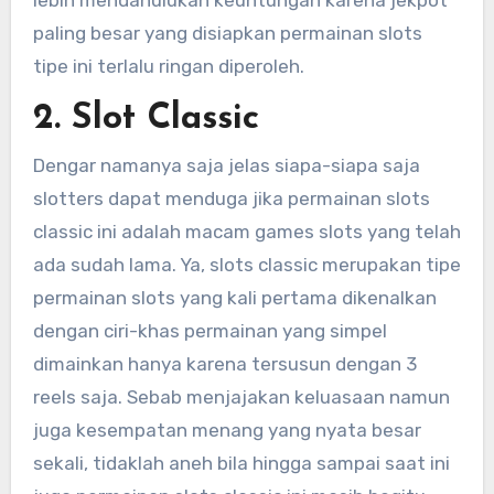
paling besar yang disiapkan permainan slots
tipe ini terlalu ringan diperoleh.
2. Slot Classic
Dengar namanya saja jelas siapa-siapa saja
slotters dapat menduga jika permainan slots
classic ini adalah macam games slots yang telah
ada sudah lama. Ya, slots classic merupakan tipe
permainan slots yang kali pertama dikenalkan
dengan ciri-khas permainan yang simpel
dimainkan hanya karena tersusun dengan 3
reels saja. Sebab menjajakan keluasaan namun
juga kesempatan menang yang nyata besar
sekali, tidaklah aneh bila hingga sampai saat ini