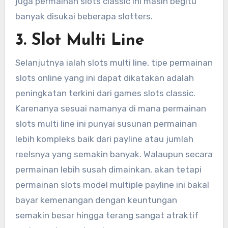
juga permainan slots classic ini masih begitu
banyak disukai beberapa slotters.
3. Slot Multi Line
Selanjutnya ialah slots multi line, tipe permainan
slots online yang ini dapat dikatakan adalah
peningkatan terkini dari games slots classic.
Karenanya sesuai namanya di mana permainan
slots multi line ini punyai susunan permainan
lebih kompleks baik dari payline atau jumlah
reelsnya yang semakin banyak. Walaupun secara
permainan lebih susah dimainkan, akan tetapi
permainan slots model multiple payline ini bakal
bayar kemenangan dengan keuntungan
semakin besar hingga terang sangat atraktif