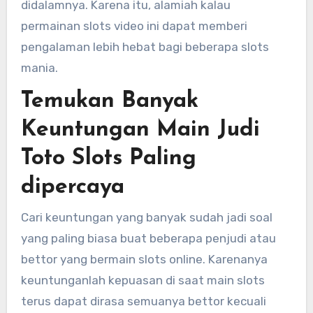
didalamnya. Karena itu, alamiah kalau
permainan slots video ini dapat memberi
pengalaman lebih hebat bagi beberapa slots
mania.
Temukan Banyak
Keuntungan Main Judi
Toto Slots Paling
dipercaya
Cari keuntungan yang banyak sudah jadi soal
yang paling biasa buat beberapa penjudi atau
bettor yang bermain slots online. Karenanya
keuntunganlah kepuasan di saat main slots
terus dapat dirasa semuanya bettor kecuali