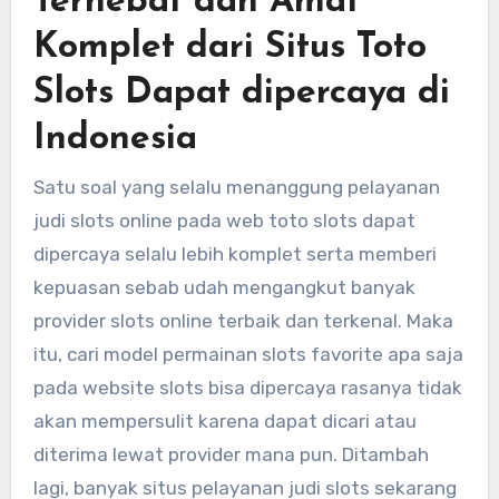
Terhebat dan Amat
Komplet dari Situs Toto
Slots Dapat dipercaya di
Indonesia
Satu soal yang selalu menanggung pelayanan
judi slots online pada web toto slots dapat
dipercaya selalu lebih komplet serta memberi
kepuasan sebab udah mengangkut banyak
provider slots online terbaik dan terkenal. Maka
itu, cari model permainan slots favorite apa saja
pada website slots bisa dipercaya rasanya tidak
akan mempersulit karena dapat dicari atau
diterima lewat provider mana pun. Ditambah
lagi, banyak situs pelayanan judi slots sekarang