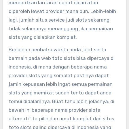
merepotkan lantaran dapat dicari atau
diperoleh lewat provider mana pun. Lebih-lebih
lagi, jumlah situs service judi slots sekarang
tidak selamanya menanggung jika permainan
slots yang disiapkan komplet.
Berlainan perihal sewaktu anda joint serta
bermain pada web toto slots bisa dipercaya di
Indonesia, di mana dengan beberapa nama
provider slots yang komplet pastinya dapat
jamin kepuasan lebih ingat semua permainan
slots yang memikat sudah tentu dapat anda
temui didalamnya. Buat tahu lebih jelasnya, di
bawah ini beberapa nama provider slots
alternatif terpilih dan amat komplet dari situs
toto slots paling dipercaya di Indonesia yang