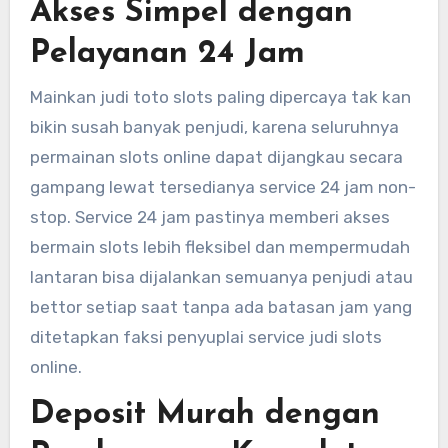
Akses Simpel dengan
Pelayanan 24 Jam
Mainkan judi toto slots paling dipercaya tak kan
bikin susah banyak penjudi, karena seluruhnya
permainan slots online dapat dijangkau secara
gampang lewat tersedianya service 24 jam non-
stop. Service 24 jam pastinya memberi akses
bermain slots lebih fleksibel dan mempermudah
lantaran bisa dijalankan semuanya penjudi atau
bettor setiap saat tanpa ada batasan jam yang
ditetapkan faksi penyuplai service judi slots
online.
Deposit Murah dengan