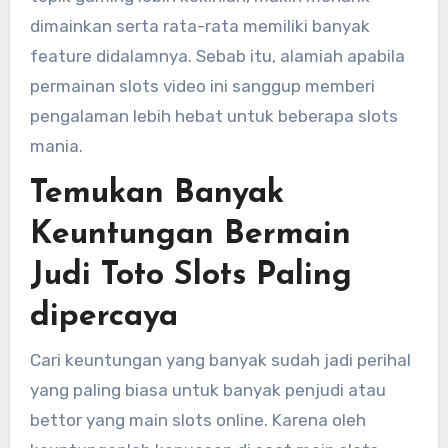
dimainkan serta rata-rata memiliki banyak
feature didalamnya. Sebab itu, alamiah apabila
permainan slots video ini sanggup memberi
pengalaman lebih hebat untuk beberapa slots
mania.
Temukan Banyak
Keuntungan Bermain
Judi Toto Slots Paling
dipercaya
Cari keuntungan yang banyak sudah jadi perihal
yang paling biasa untuk banyak penjudi atau
bettor yang main slots online. Karena oleh