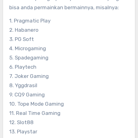
bisa anda permainkan bermainnya, misalnya:
1. Pragmatic Play
2. Habanero
3. PG Soft
4. Microgaming
5. Spadegaming
6. Playtech
7. Joker Gaming
8. Yggdrasil
9. CQ9 Gaming
10. Tope Mode Gaming
11. Real Time Gaming
12. Slot88
13. Playstar