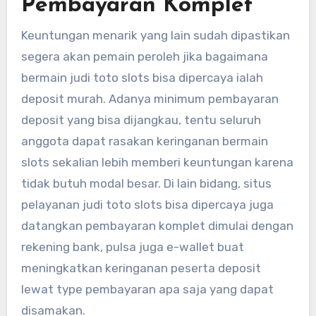
Pembayaran Komplet
Keuntungan menarik yang lain sudah dipastikan
segera akan pemain peroleh jika bagaimana
bermain judi toto slots bisa dipercaya ialah
deposit murah. Adanya minimum pembayaran
deposit yang bisa dijangkau, tentu seluruh
anggota dapat rasakan keringanan bermain
slots sekalian lebih memberi keuntungan karena
tidak butuh modal besar. Di lain bidang, situs
pelayanan judi toto slots bisa dipercaya juga
datangkan pembayaran komplet dimulai dengan
rekening bank, pulsa juga e-wallet buat
meningkatkan keringanan peserta deposit
lewat type pembayaran apa saja yang dapat
disamakan.