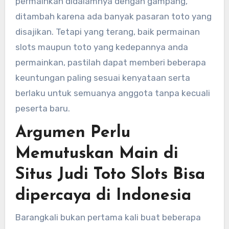
permainkan didalamnya dengan gampang,
ditambah karena ada banyak pasaran toto yang
disajikan. Tetapi yang terang, baik permainan
slots maupun toto yang kedepannya anda
permainkan, pastilah dapat memberi beberapa
keuntungan paling sesuai kenyataan serta
berlaku untuk semuanya anggota tanpa kecuali
peserta baru.
Argumen Perlu
Memutuskan Main di
Situs Judi Toto Slots Bisa
dipercaya di Indonesia
Barangkali bukan pertama kali buat beberapa