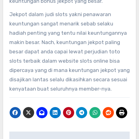
keuntungan bonus jekpot yang besar.
Jekpot dalam judi slots yakni penawaran
keuntungan sangat menarik sebab selaku
hadiah penting yang tentu nilai keuntungannya
makin besar. Nach, keuntungan jekpot paling
besar dapat anda capai lewat perjudian toto
slots terbaik dalam website slots online bisa
dipercaya yang di mana keuntungan jekpot yang
disajikan lantas selalu dikasihkan secara sesuai
kenyataan buat seluruhnya member-nya.
Post