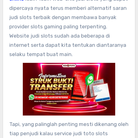
dipercaya nyata terus memberi alternatif saran
judi slots terbaik dengan membawa banyak
provider slots gaming paling terpenting.
Website judi slots sudah ada beberapa di
internet serta dapat kita tentukan diantaranya
selaku tempat buat main.
Tapi, yang palinglah penting mesti dikenang oleh
tiap penjudi kalau service judi toto slots