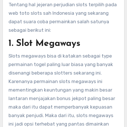
Tentang hal jejeran perjudian slots terpilih pada
web toto slots sah Indonesia yang sekarang
dapat suara coba permainkan salah satunya
sebagai berikut ini:
1. Slot Megaways
Slots megaways bisa di katakan sebagai type
permainan togel paling luar biasa yang banyak
disenangi beberapa slotters sekarang ini.
Karenanya permainan slots megaways ini
mementingkan keuntungan yang makin besar
lantaran menjajakan bonus jekpot paling besar
maka dari itu dapat memperbanyak kepuasan
banyak penjudi. Maka dari itu, slots megaways
ini jadi opsi terhebat yang pantas dimainkan