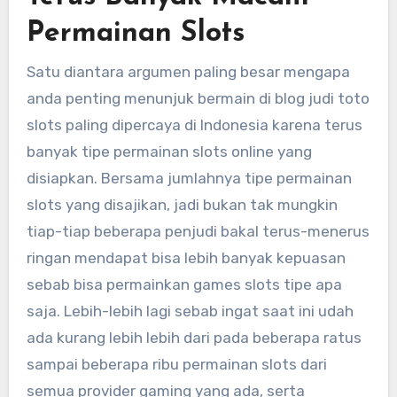
Permainan Slots
Satu diantara argumen paling besar mengapa
anda penting menunjuk bermain di blog judi toto
slots paling dipercaya di Indonesia karena terus
banyak tipe permainan slots online yang
disiapkan. Bersama jumlahnya tipe permainan
slots yang disajikan, jadi bukan tak mungkin
tiap-tiap beberapa penjudi bakal terus-menerus
ringan mendapat bisa lebih banyak kepuasan
sebab bisa permainkan games slots tipe apa
saja. Lebih-lebih lagi sebab ingat saat ini udah
ada kurang lebih lebih dari pada beberapa ratus
sampai beberapa ribu permainan slots dari
semua provider gaming yang ada, serta