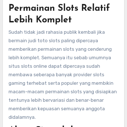
Permainan Slots Relatif
Lebih Komplet
Sudah tidak jadi rahasia publik kembali jika
bermain judi toto slots paling dipercaya
memberikan permainan slots yang cenderung
lebih komplet. Semuanya itu sebab umumnya
situs slots online dapat dipercaya sudah
membawa seberapa banyak provider slots
gaming terhebat serta populer yang membikin
macam-macam permainan slots yang disiapkan
tentunya lebih bervariasi dan benar-benar
memberikan kepuasan semuanya anggota
didalamnya.