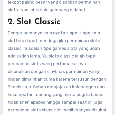
jekpot paling besar yang disajikan permainan
slots type ini terlalu gampang didapat.
2. Slot Classic
Dengar namanya saja nyata siapa-siapa saja
slotters dapat menduga jika permainan slots
classic ini adalah tipe games slots yang udah
ada sudah lama. Ya, slots classic ialah type
permainan slots yang pertama kalinya
dikenalkan dengan ciri-khas permainan yang
ringan dimainkan cuma karena tersusun dengan
3 reels saja. Sebab menjajakan kelapangan dan
kesempatan menang yang nyata begitu besar,
tidak aneh apabila hingga sampai saat ini juga
permainan slots classic ini masih banyak disukai