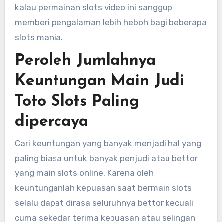
kalau permainan slots video ini sanggup
memberi pengalaman lebih heboh bagi beberapa
slots mania.
Peroleh Jumlahnya
Keuntungan Main Judi
Toto Slots Paling
dipercaya
Cari keuntungan yang banyak menjadi hal yang
paling biasa untuk banyak penjudi atau bettor
yang main slots online. Karena oleh
keuntunganlah kepuasan saat bermain slots
selalu dapat dirasa seluruhnya bettor kecuali
cuma sekedar terima kepuasan atau selingan