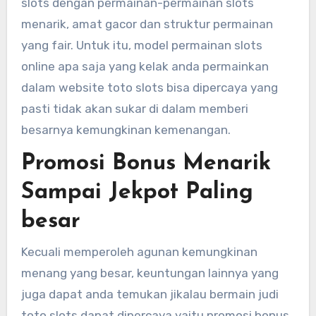
slots dengan permainan-permainan slots
menarik, amat gacor dan struktur permainan
yang fair. Untuk itu, model permainan slots
online apa saja yang kelak anda permainkan
dalam website toto slots bisa dipercaya yang
pasti tidak akan sukar di dalam memberi
besarnya kemungkinan kemenangan.
Promosi Bonus Menarik
Sampai Jekpot Paling
besar
Kecuali memperoleh agunan kemungkinan
menang yang besar, keuntungan lainnya yang
juga dapat anda temukan jikalau bermain judi
toto slots dapat dipercaya yaitu promosi bonus