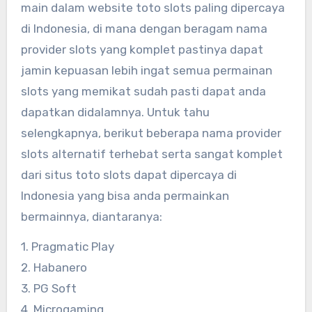
main dalam website toto slots paling dipercaya
di Indonesia, di mana dengan beragam nama
provider slots yang komplet pastinya dapat
jamin kepuasan lebih ingat semua permainan
slots yang memikat sudah pasti dapat anda
dapatkan didalamnya. Untuk tahu
selengkapnya, berikut beberapa nama provider
slots alternatif terhebat serta sangat komplet
dari situs toto slots dapat dipercaya di
Indonesia yang bisa anda permainkan
bermainnya, diantaranya:
1. Pragmatic Play
2. Habanero
3. PG Soft
4. Microgaming