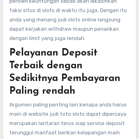
peroleh keuntungan sebab akan dikasihkan
faksi situs di slots di waktu itu juga. Dengan itu
anda yang menang judi slots online langsung
dapat kerjakan withdraw maupun penarikan
dengan limit yang juga rendah.
Pelayanan Deposit
Terbaik dengan
Sedikitnya Pembayaran
Paling rendah
Argumen paling penting lain kenapa anda harus
main di website judi toto slots dapat dipercaya
merupakan lantaran terus siap service deposit
terunggul manfaat berikan kelapangan main