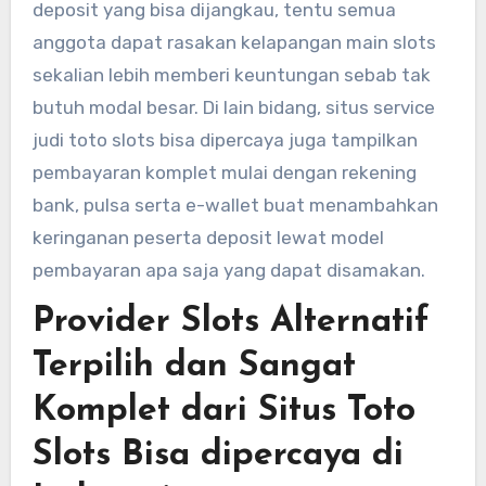
deposit yang bisa dijangkau, tentu semua
anggota dapat rasakan kelapangan main slots
sekalian lebih memberi keuntungan sebab tak
butuh modal besar. Di lain bidang, situs service
judi toto slots bisa dipercaya juga tampilkan
pembayaran komplet mulai dengan rekening
bank, pulsa serta e-wallet buat menambahkan
keringanan peserta deposit lewat model
pembayaran apa saja yang dapat disamakan.
Provider Slots Alternatif
Terpilih dan Sangat
Komplet dari Situs Toto
Slots Bisa dipercaya di