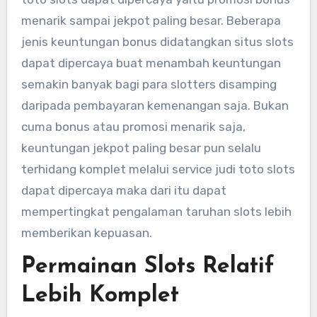
menarik sampai jekpot paling besar. Beberapa
jenis keuntungan bonus didatangkan situs slots
dapat dipercaya buat menambah keuntungan
semakin banyak bagi para slotters disamping
daripada pembayaran kemenangan saja. Bukan
cuma bonus atau promosi menarik saja,
keuntungan jekpot paling besar pun selalu
terhidang komplet melalui service judi toto slots
dapat dipercaya maka dari itu dapat
mempertingkat pengalaman taruhan slots lebih
memberikan kepuasan.
Permainan Slots Relatif
Lebih Komplet