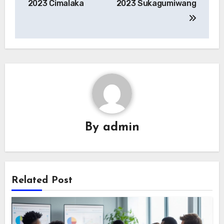
2023 Cimalaka
2023 Sukagumiwang
By
admin
Related Post