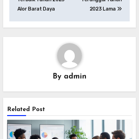
Alor Barat Daya
2023 Lama
By
admin
Related Post