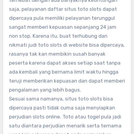
saja, pelayanan daftar situs toto slots dapat
dipercaya pula memiliki pelayanan terunggul
sangat memberi kepuasan sepanjang 24 jam
non stop. Karena itu, buat terhubung dan
nikmati judi toto slots di website bisa dipercaya,
rasanya tak kan membikin susah banyak
peserta karena dapat akses setiap saat tanpa
ada kembali yang bernama limit waktu hingga
teruji memberikan kepuasan dan dapat memberi
pengalaman yang lebih bagus.
Sesuai sama namanya, situs toto slots bisa
dipercaya pasti tidak cuma saja menyiapkan
perjudian slots online. Toto atau togel pula jadi
satu diantara perjudian menarik serta ternama