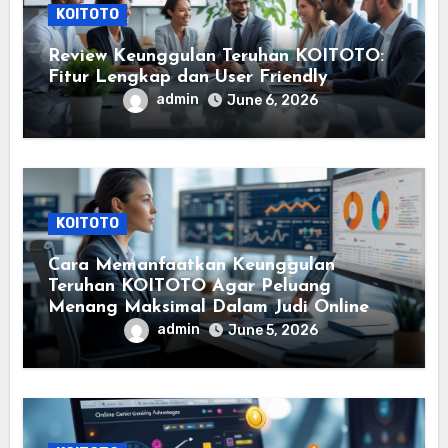
KOITOTO
Review Keunggulan Teruhan KOITOTO:
Fitur Lengkap dan User Friendly
admin
June 6, 2026
KOITOTO
Cara Memanfaatkan Keunggulan
Teruhan KOITOTO Agar Peluang
Menang Maksimal Dalam Judi Online
admin
June 5, 2026