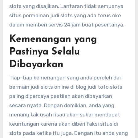
slots yang disajikan. Lantaran tidak semuanya
situs permainan judi slots yang ada terus oke
dalam memberi servis 24 jam buat pesertanya.
Kemenangan yang
Pastinya Selalu
Dibayarkan
Tiap-tiap kemenangan yang anda peroleh dari
bermain judi slots online di blog judi toto slots
paling dipercaya pastilah akan dibayarkan
secara nyata. Dengan demikian, anda yang
menang tak usah risau akan sukar mendapat
keuntungan karena akan diberi faksi situs di
slots pada ketika itu juga. Dengan itu anda yang