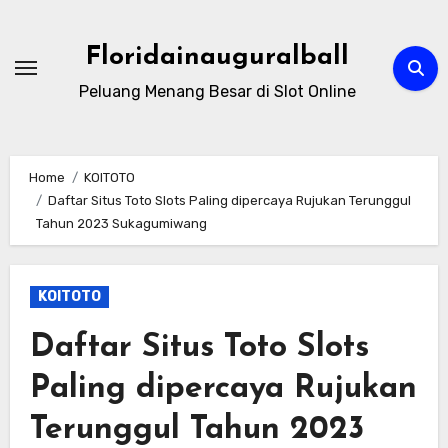
Skip
to
Floridainauguralball
content
Peluang Menang Besar di Slot Online
Home
KOITOTO
Daftar Situs Toto Slots Paling dipercaya Rujukan Terunggul
Tahun 2023 Sukagumiwang
KOITOTO
Daftar Situs Toto Slots
Paling dipercaya Rujukan
Terunggul Tahun 2023