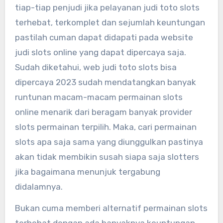
tiap-tiap penjudi jika pelayanan judi toto slots
terhebat, terkomplet dan sejumlah keuntungan
pastilah cuman dapat didapati pada website
judi slots online yang dapat dipercaya saja.
Sudah diketahui, web judi toto slots bisa
dipercaya 2023 sudah mendatangkan banyak
runtunan macam-macam permainan slots
online menarik dari beragam banyak provider
slots permainan terpilih. Maka, cari permainan
slots apa saja sama yang diunggulkan pastinya
akan tidak membikin susah siapa saja slotters
jika bagaimana menunjuk tergabung
didalamnya.
Bukan cuma memberi alternatif permainan slots
terhebat dengan ada banyaknya keuntungan