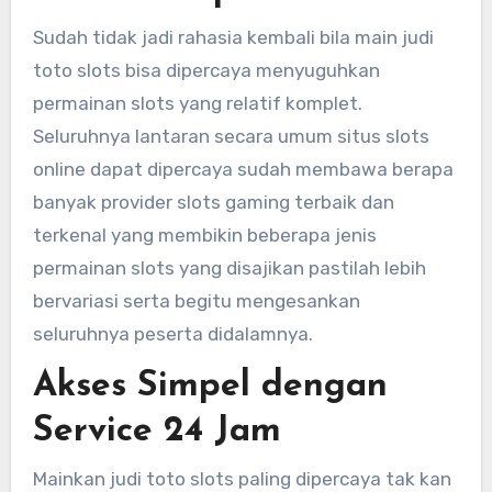
Sudah tidak jadi rahasia kembali bila main judi
toto slots bisa dipercaya menyuguhkan
permainan slots yang relatif komplet.
Seluruhnya lantaran secara umum situs slots
online dapat dipercaya sudah membawa berapa
banyak provider slots gaming terbaik dan
terkenal yang membikin beberapa jenis
permainan slots yang disajikan pastilah lebih
bervariasi serta begitu mengesankan
seluruhnya peserta didalamnya.
Akses Simpel dengan
Service 24 Jam
Mainkan judi toto slots paling dipercaya tak kan