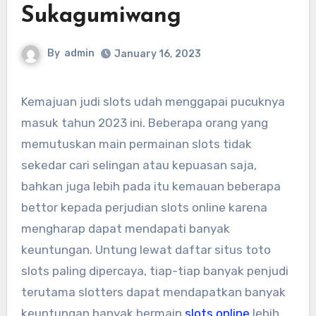
Sukagumiwang
By
admin
January 16, 2023
Kemajuan judi slots udah menggapai pucuknya
masuk tahun 2023 ini. Beberapa orang yang
memutuskan main permainan slots tidak
sekedar cari selingan atau kepuasan saja,
bahkan juga lebih pada itu kemauan beberapa
bettor kepada perjudian slots online karena
mengharap dapat mendapati banyak
keuntungan. Untung lewat daftar situs toto
slots paling dipercaya, tiap-tiap banyak penjudi
terutama slotters dapat mendapatkan banyak
keuntungan banyak bermain
slots online
lebih