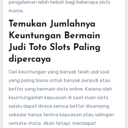
pengalaman lebih heboh bagi beberapa slots
mania.
Temukan Jumlahnya
Keuntungan Bermain
Judi Toto Slots Paling
dipercaya
Cari keuntungan yang banyak telah jadi soal
yang paling biasa untuk banyak penjudi atau
bettor yang bermain slots online. Karena oleh
keuntunganlah kepuasan di saat main slots
selalu dapat dirasa semua bettor disamping
sekedar hanya terima kepuasan atau selingan
semata-mata. Akan tetapi, mendapat