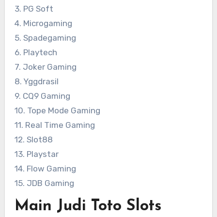
3. PG Soft
4. Microgaming
5. Spadegaming
6. Playtech
7. Joker Gaming
8. Yggdrasil
9. CQ9 Gaming
10. Tope Mode Gaming
11. Real Time Gaming
12. Slot88
13. Playstar
14. Flow Gaming
15. JDB Gaming
Main Judi Toto Slots