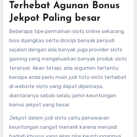
Terhebat Agunan Bonus
Jekpot Paling besar
Beberapa tipe permainan slots online sekarang
bisa dijangkau serta dicicipi banyak penjudi
sejalan dengan ada banyak juga provider slots
gaming yang mengeluarkan banyak produk slots
teranyar. Akan tetapi, ada argumen tertentu
kenapa anda perlu main judi toto slots terhebat
di website slots yang dapat dipercaya,
diantaranya sebab selalu jamin keuntungan
bonus jekpot yang besar.
Jekpot dalam judi slots yaitu penawaran
keuntungan sangat menarik karena menjadi
hadiah khusus yang jelas nilai keuntungannya