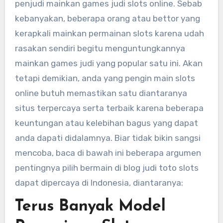
penjudi mainkan games judi slots online. Sebab
kebanyakan, beberapa orang atau bettor yang
kerapkali mainkan permainan slots karena udah
rasakan sendiri begitu menguntungkannya
mainkan games judi yang popular satu ini. Akan
tetapi demikian, anda yang pengin main slots
online butuh memastikan satu diantaranya
situs terpercaya serta terbaik karena beberapa
keuntungan atau kelebihan bagus yang dapat
anda dapati didalamnya. Biar tidak bikin sangsi
mencoba, baca di bawah ini beberapa argumen
pentingnya pilih bermain di blog judi toto slots
dapat dipercaya di Indonesia, diantaranya:
Terus Banyak Model