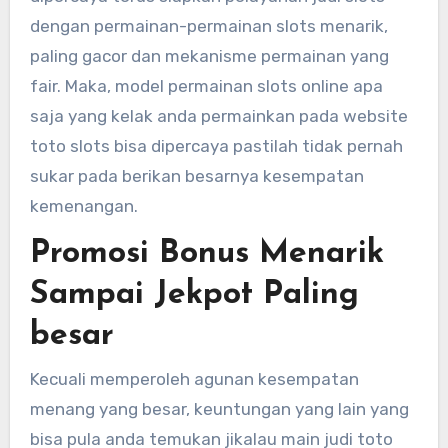
dengan permainan-permainan slots menarik,
paling gacor dan mekanisme permainan yang
fair. Maka, model permainan slots online apa
saja yang kelak anda permainkan pada website
toto slots bisa dipercaya pastilah tidak pernah
sukar pada berikan besarnya kesempatan
kemenangan.
Promosi Bonus Menarik
Sampai Jekpot Paling
besar
Kecuali memperoleh agunan kesempatan
menang yang besar, keuntungan yang lain yang
bisa pula anda temukan jikalau main judi toto