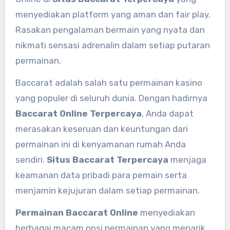
menyediakan platform yang aman dan fair play.
Rasakan pengalaman bermain yang nyata dan
nikmati sensasi adrenalin dalam setiap putaran
permainan.
Baccarat adalah salah satu permainan kasino
yang populer di seluruh dunia. Dengan hadirnya
Baccarat Online Terpercaya
, Anda dapat
merasakan keseruan dan keuntungan dari
permainan ini di kenyamanan rumah Anda
sendiri.
Situs Baccarat Terpercaya
menjaga
keamanan data pribadi para pemain serta
menjamin kejujuran dalam setiap permainan.
Permainan Baccarat Online
menyediakan
berbagai macam opsi permainan yang menarik.