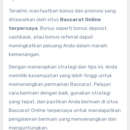
Terakhir, manfaatkan bonus dan promosi yang
ditawarkan oleh situs
Baccarat Online
terpercaya
. Bonus seperti bonus deposit,
cashback, atau bonus referral dapat
meningkatkan peluang Anda dalam meraih
kemenangan.
Dengan menerapkan strategi dan tips ini, Anda
memiliki kesempatan yang lebih tinggi untuk
memenangkan permainan Baccarat. Pelajari
cara bermain dengan baik, gunakan strategi
yang tepat, dan pastikan Anda bermain di situs
Baccarat Online terpercaya untuk mendapatkan
pengalaman bermain yang menyenangkan dan
menguntungkan.