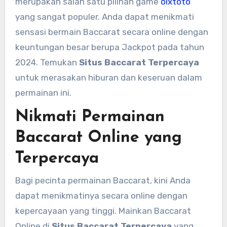
merupakan salah satu pilihan game
olxtoto
yang sangat populer. Anda dapat menikmati
sensasi bermain Baccarat secara online dengan
keuntungan besar berupa Jackpot pada tahun
2024. Temukan
Situs Baccarat Terpercaya
untuk merasakan hiburan dan keseruan dalam
permainan ini.
Nikmati Permainan
Baccarat Online yang
Terpercaya
Bagi pecinta permainan Baccarat, kini Anda
dapat menikmatinya secara online dengan
kepercayaan yang tinggi. Mainkan Baccarat
Online di
Situs Baccarat Terpercaya
yang