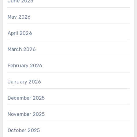
June 2026
May 2026
April 2026
March 2026
February 2026
January 2026
December 2025
November 2025
October 2025