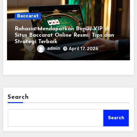
Baccarat
Rahasia Mendapatkan Bonus VIP di
Situs Baccarat Online Resmi: Tips dan
Strategi Terbaik
admin
April 17, 2026
Search
Search