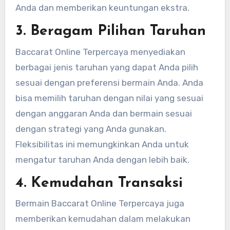
Anda dan memberikan keuntungan ekstra.
3. Beragam Pilihan Taruhan
Baccarat Online Terpercaya menyediakan
berbagai jenis taruhan yang dapat Anda pilih
sesuai dengan preferensi bermain Anda. Anda
bisa memilih taruhan dengan nilai yang sesuai
dengan anggaran Anda dan bermain sesuai
dengan strategi yang Anda gunakan.
Fleksibilitas ini memungkinkan Anda untuk
mengatur taruhan Anda dengan lebih baik.
4. Kemudahan Transaksi
Bermain Baccarat Online Terpercaya juga
memberikan kemudahan dalam melakukan