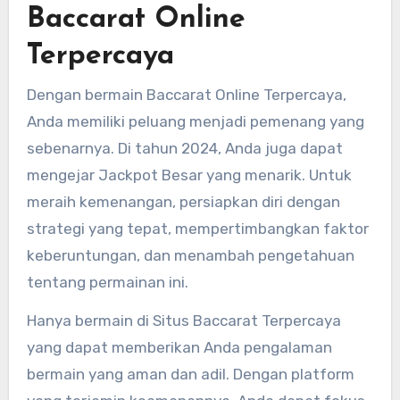
Baccarat Online
Terpercaya
Dengan bermain Baccarat Online Terpercaya,
Anda memiliki peluang menjadi pemenang yang
sebenarnya. Di tahun 2024, Anda juga dapat
mengejar Jackpot Besar yang menarik. Untuk
meraih kemenangan, persiapkan diri dengan
strategi yang tepat, mempertimbangkan faktor
keberuntungan, dan menambah pengetahuan
tentang permainan ini.
Hanya bermain di Situs Baccarat Terpercaya
yang dapat memberikan Anda pengalaman
bermain yang aman dan adil. Dengan platform