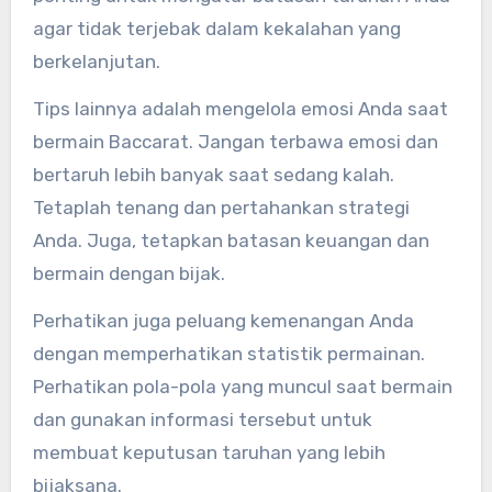
agar tidak terjebak dalam kekalahan yang
berkelanjutan.
Tips lainnya adalah mengelola emosi Anda saat
bermain Baccarat. Jangan terbawa emosi dan
bertaruh lebih banyak saat sedang kalah.
Tetaplah tenang dan pertahankan strategi
Anda. Juga, tetapkan batasan keuangan dan
bermain dengan bijak.
Perhatikan juga peluang kemenangan Anda
dengan memperhatikan statistik permainan.
Perhatikan pola-pola yang muncul saat bermain
dan gunakan informasi tersebut untuk
membuat keputusan taruhan yang lebih
bijaksana.