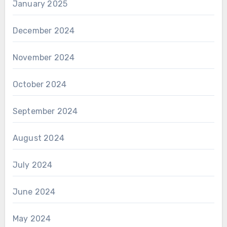
January 2025
December 2024
November 2024
October 2024
September 2024
August 2024
July 2024
June 2024
May 2024