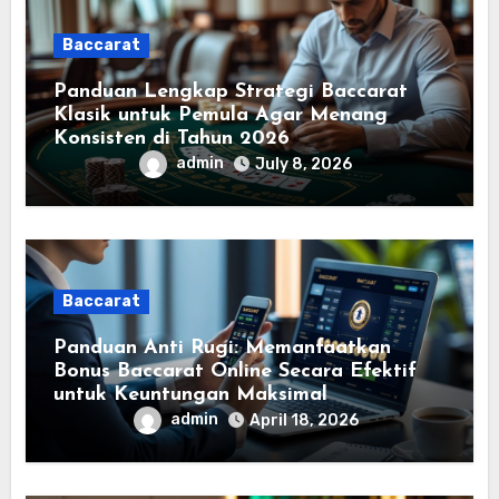
Baccarat
Panduan Lengkap Strategi Baccarat
Klasik untuk Pemula Agar Menang
Konsisten di Tahun 2026
admin
July 8, 2026
Baccarat
Panduan Anti Rugi: Memanfaatkan
Bonus Baccarat Online Secara Efektif
untuk Keuntungan Maksimal
admin
April 18, 2026