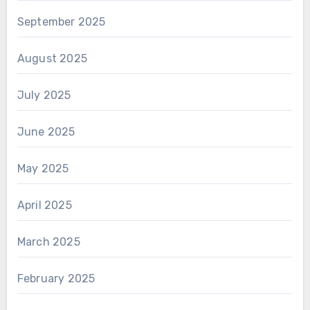
September 2025
August 2025
July 2025
June 2025
May 2025
April 2025
March 2025
February 2025