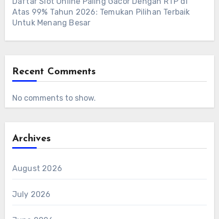
Daftar Slot Online Paling Gacor Dengan RTP di
Atas 99% Tahun 2026: Temukan Pilihan Terbaik
Untuk Menang Besar
Recent Comments
No comments to show.
Archives
August 2026
July 2026