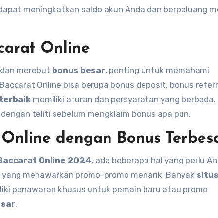
dapat meningkatkan saldo akun Anda dan berpeluang m
arat Online
dan merebut
bonus besar
, penting untuk memahami
accarat Online bisa berupa bonus deposit, bonus referr
 terbaik
memiliki aturan dan persyaratan yang berbeda.
dengan teliti sebelum mengklaim bonus apa pun.
 Online dengan Bonus Terbes
Baccarat Online 2024
, ada beberapa hal yang perlu A
tus yang menawarkan promo-promo menarik. Banyak
situ
liki penawaran khusus untuk pemain baru atau promo
esar
.