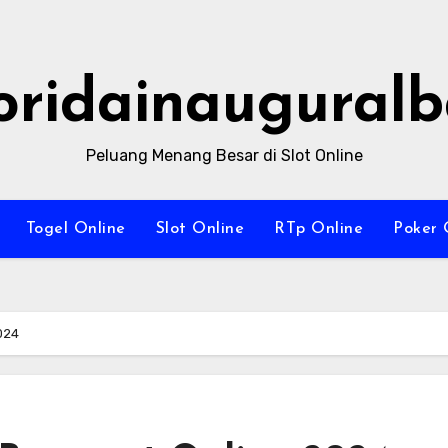
oridainauguralb
Peluang Menang Besar di Slot Online
Togel Online
Slot Online
RTp Online
Poker 
024