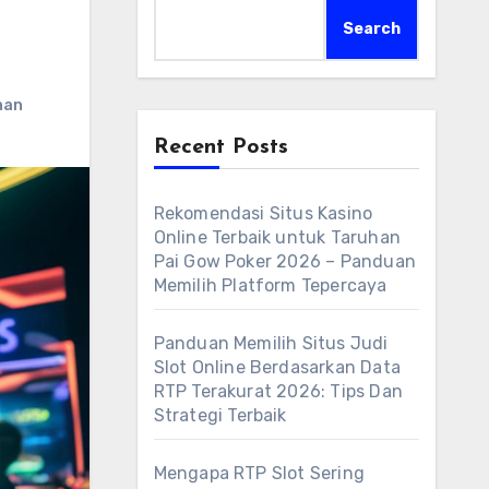
Search
nan
Recent Posts
Rekomendasi Situs Kasino
Online Terbaik untuk Taruhan
Pai Gow Poker 2026 – Panduan
Memilih Platform Tepercaya
Panduan Memilih Situs Judi
Slot Online Berdasarkan Data
RTP Terakurat 2026: Tips Dan
Strategi Terbaik
Mengapa RTP Slot Sering