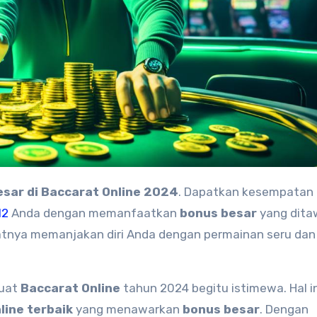
sar di Baccarat Online 2024
. Dapatkan kesempatan
12
Anda dengan memanfaatkan
bonus besar
yang dita
atnya memanjakan diri Anda dengan permainan seru dan
buat
Baccarat Online
tahun 2024 begitu istimewa. Hal in
line terbaik
yang menawarkan
bonus besar
. Dengan