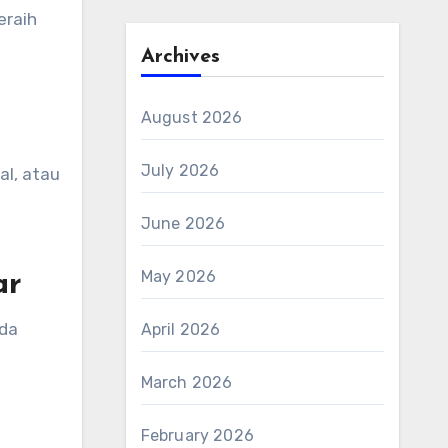
eraih
Archives
August 2026
July 2026
al, atau
June 2026
May 2026
ar
nda
April 2026
s
March 2026
February 2026