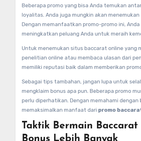
Beberapa promo yang bisa Anda temukan antara 
loyalitas. Anda juga mungkin akan menemukan p
Dengan memanfaatkan promo-promo ini, Anda d
meningkatkan peluang Anda untuk meraih keme
Untuk menemukan situs baccarat online yang
penelitian online atau membaca ulasan dari pem
memiliki reputasi baik dalam memberikan pro
Sebagai tips tambahan, jangan lupa untuk sel
mengklaim bonus apa pun. Beberapa promo mun
perlu diperhatikan. Dengan memahami dengan 
memaksimalkan manfaat dari
promo baccarat
Taktik Bermain Baccara
Bonus Lebih Banyak