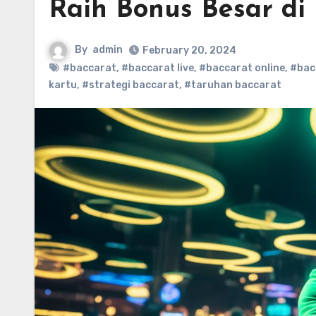
Raih Bonus Besar di
By
admin
February 20, 2024
#baccarat
,
#baccarat live
,
#baccarat online
,
#bac
kartu
,
#strategi baccarat
,
#taruhan baccarat