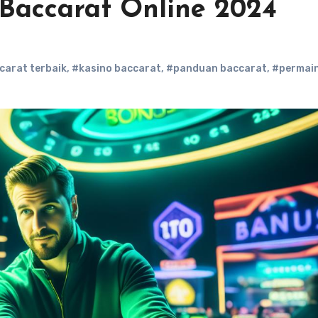
 Baccarat Online 2024
carat terbaik
,
#kasino baccarat
,
#panduan baccarat
,
#permai