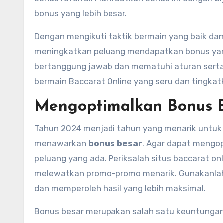
bonus yang lebih besar.
Dengan mengikuti taktik bermain yang baik dan 
meningkatkan peluang mendapatkan bonus yang 
bertanggung jawab dan mematuhi aturan serta 
bermain Baccarat Online yang seru dan tingk
Mengoptimalkan Bonus B
Tahun 2024 menjadi tahun yang menarik untuk 
menawarkan
bonus besar
. Agar dapat mengo
peluang yang ada. Periksalah situs baccarat on
melewatkan promo-promo menarik. Gunakanl
dan memperoleh hasil yang lebih maksimal.
Bonus besar merupakan salah satu keuntungan 