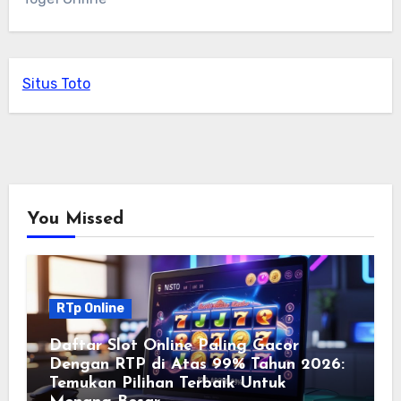
Situs Toto
You Missed
RTp Online
Daftar Slot Online Paling Gacor
Dengan RTP di Atas 99% Tahun 2026:
Temukan Pilihan Terbaik Untuk