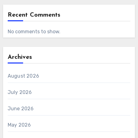
Recent Comments
No comments to show.
Archives
August 2026
July 2026
June 2026
May 2026