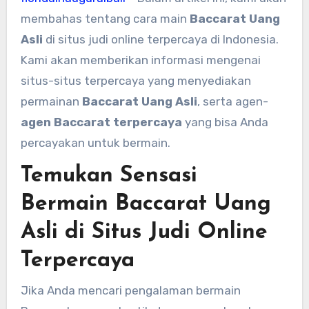
membahas tentang cara main
Baccarat Uang
Asli
di situs judi online terpercaya di Indonesia.
Kami akan memberikan informasi mengenai
situs-situs terpercaya yang menyediakan
permainan
Baccarat Uang Asli
, serta agen-
agen Baccarat terpercaya
yang bisa Anda
percayakan untuk bermain.
Temukan Sensasi
Bermain Baccarat Uang
Asli di Situs Judi Online
Terpercaya
Jika Anda mencari pengalaman bermain