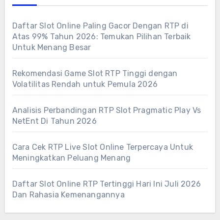
Daftar Slot Online Paling Gacor Dengan RTP di
Atas 99% Tahun 2026: Temukan Pilihan Terbaik
Untuk Menang Besar
Rekomendasi Game Slot RTP Tinggi dengan
Volatilitas Rendah untuk Pemula 2026
Analisis Perbandingan RTP Slot Pragmatic Play Vs
NetEnt Di Tahun 2026
Cara Cek RTP Live Slot Online Terpercaya Untuk
Meningkatkan Peluang Menang
Daftar Slot Online RTP Tertinggi Hari Ini Juli 2026
Dan Rahasia Kemenangannya