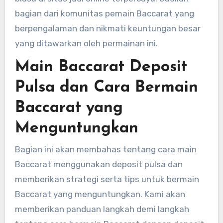
bagian dari komunitas pemain Baccarat yang
berpengalaman dan nikmati keuntungan besar
yang ditawarkan oleh permainan ini.
Main Baccarat Deposit
Pulsa dan Cara Bermain
Baccarat yang
Menguntungkan
Bagian ini akan membahas tentang cara main
Baccarat menggunakan deposit pulsa dan
memberikan strategi serta tips untuk bermain
Baccarat yang menguntungkan. Kami akan
memberikan panduan langkah demi langkah