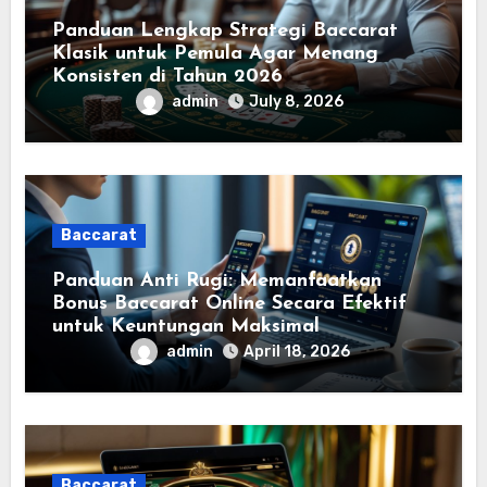
Panduan Lengkap Strategi Baccarat
Klasik untuk Pemula Agar Menang
Konsisten di Tahun 2026
admin
July 8, 2026
Baccarat
Panduan Anti Rugi: Memanfaatkan
Bonus Baccarat Online Secara Efektif
untuk Keuntungan Maksimal
admin
April 18, 2026
Baccarat