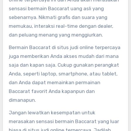
sensasi bermain Baccarat uang asli yang
sebenarnya. Nikmati grafis dan suara yang
memukau, interaksi real-time dengan dealer,
dan peluang menang yang menggiurkan.
Bermain Baccarat di situs judi online terpercaya
juga memberikan Anda akses mudah dari mana
saja dan kapan saja. Cukup gunakan perangkat
Anda, seperti laptop, smartphone, atau tablet,
dan Anda dapat memainkan permainan
Baccarat favorit Anda kapanpun dan
dimanapun.
Jangan lewatkan kesempatan untuk
merasakan sensasi bermain Baccarat yang luar
biasa di situs judi online terpercaya. Jadilah