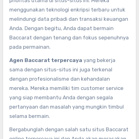
prioritas utama di situs-situs ini. Mereka
menggunakan teknologi enkripsi terbaru untuk
melindungi data pribadi dan transaksi keuangan
Anda. Dengan begitu, Anda dapat bermain
Baccarat dengan tenang dan fokus sepenuhnya
pada permainan.
Agen Baccarat terpercaya
yang bekerja
sama dengan situs-situs ini juga terkenal
dengan profesionalisme dan kehandalan
mereka. Mereka memiliki tim customer service
yang siap membantu Anda dengan segala
pertanyaan dan masalah yang mungkin timbul
selama bermain.
Bergabunglah dengan salah satu situs Baccarat
online terpercaya ini dan Anda akan merasakan