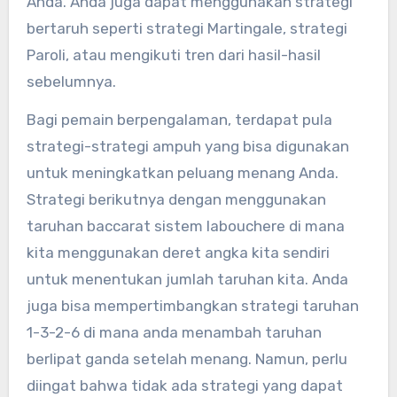
Anda. Anda juga dapat menggunakan strategi
bertaruh seperti strategi Martingale, strategi
Paroli, atau mengikuti tren dari hasil-hasil
sebelumnya.
Bagi pemain berpengalaman, terdapat pula
strategi-strategi ampuh yang bisa digunakan
untuk meningkatkan peluang menang Anda.
Strategi berikutnya dengan menggunakan
taruhan baccarat sistem labouchere di mana
kita menggunakan deret angka kita sendiri
untuk menentukan jumlah taruhan kita. Anda
juga bisa mempertimbangkan strategi taruhan
1-3-2-6 di mana anda menambah taruhan
berlipat ganda setelah menang. Namun, perlu
diingat bahwa tidak ada strategi yang dapat