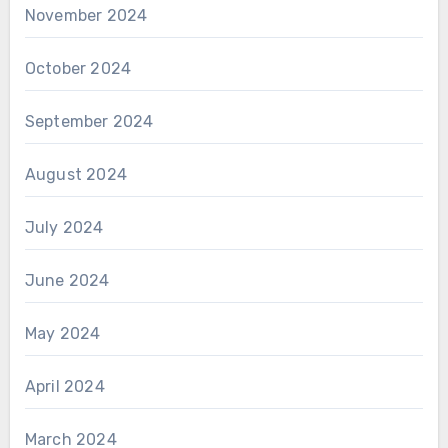
November 2024
October 2024
September 2024
August 2024
July 2024
June 2024
May 2024
April 2024
March 2024