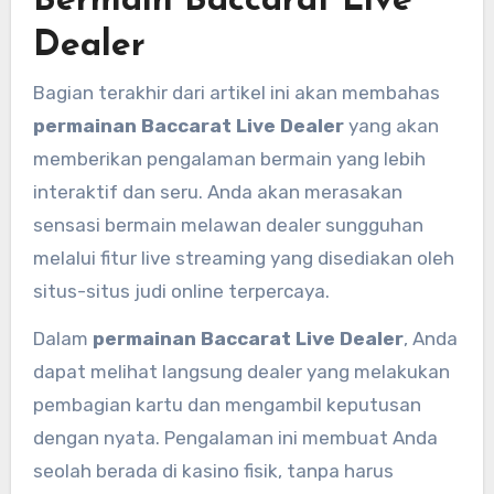
Bermain Baccarat Live
Dealer
Bagian terakhir dari artikel ini akan membahas
permainan Baccarat Live Dealer
yang akan
memberikan pengalaman bermain yang lebih
interaktif dan seru. Anda akan merasakan
sensasi bermain melawan dealer sungguhan
melalui fitur live streaming yang disediakan oleh
situs-situs judi online terpercaya.
Dalam
permainan Baccarat Live Dealer
, Anda
dapat melihat langsung dealer yang melakukan
pembagian kartu dan mengambil keputusan
dengan nyata. Pengalaman ini membuat Anda
seolah berada di kasino fisik, tanpa harus