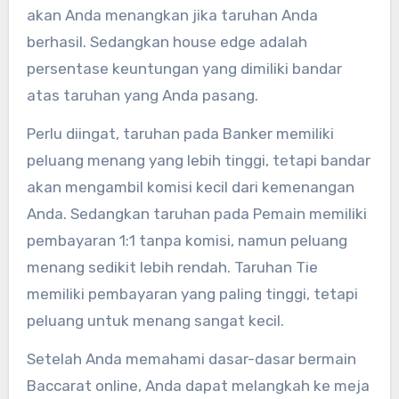
akan Anda menangkan jika taruhan Anda
berhasil. Sedangkan house edge adalah
persentase keuntungan yang dimiliki bandar
atas taruhan yang Anda pasang.
Perlu diingat, taruhan pada Banker memiliki
peluang menang yang lebih tinggi, tetapi bandar
akan mengambil komisi kecil dari kemenangan
Anda. Sedangkan taruhan pada Pemain memiliki
pembayaran 1:1 tanpa komisi, namun peluang
menang sedikit lebih rendah. Taruhan Tie
memiliki pembayaran yang paling tinggi, tetapi
peluang untuk menang sangat kecil.
Setelah Anda memahami dasar-dasar bermain
Baccarat online, Anda dapat melangkah ke meja