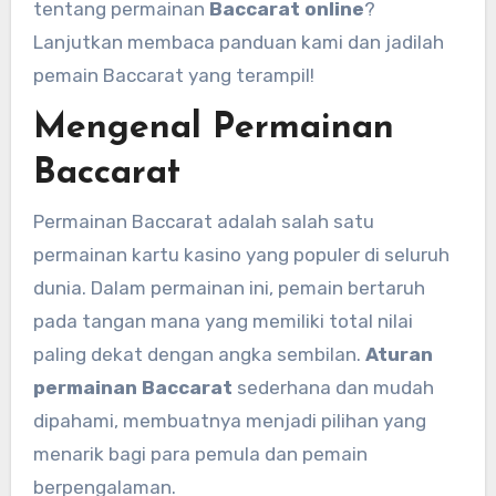
tentang permainan
Baccarat online
?
Lanjutkan membaca panduan kami dan jadilah
pemain Baccarat yang terampil!
Mengenal Permainan
Baccarat
Permainan Baccarat adalah salah satu
permainan kartu kasino yang populer di seluruh
dunia. Dalam permainan ini, pemain bertaruh
pada tangan mana yang memiliki total nilai
paling dekat dengan angka sembilan.
Aturan
permainan Baccarat
sederhana dan mudah
dipahami, membuatnya menjadi pilihan yang
menarik bagi para pemula dan pemain
berpengalaman.