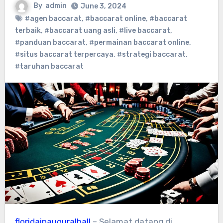
By
admin
June 3, 2024
#agen baccarat
,
#baccarat online
,
#baccarat
terbaik
,
#baccarat uang asli
,
#live baccarat
,
#panduan baccarat
,
#permainan baccarat online
,
#situs baccarat terpercaya
,
#strategi baccarat
,
#taruhan baccarat
floridainauguralball
– Selamat datang di