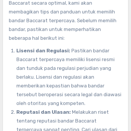
Baccarat secara optimal, kami akan
membagikan tips dan panduan untuk memilih
bandar Baccarat terpercaya. Sebelum memilih
bandar, pastikan untuk memperhatikan
beberapa hal berikut ini:
Lisensi dan Regulasi:
Pastikan bandar
Baccarat terpercaya memiliki lisensi resmi
dan tunduk pada regulasi perjudian yang
berlaku. Lisensi dan regulasi akan
memberikan kepastian bahwa bandar
tersebut beroperasi secara legal dan diawasi
oleh otoritas yang kompeten.
Reputasi dan Ulasan:
Melakukan riset
tentang reputasi bandar Baccarat
terpercaya sangat penting. Cari ulasan dari