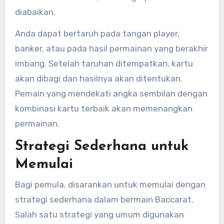
diabaikan.
Anda dapat bertaruh pada tangan player,
banker, atau pada hasil permainan yang berakhir
imbang. Setelah taruhan ditempatkan, kartu
akan dibagi dan hasilnya akan ditentukan.
Pemain yang mendekati angka sembilan dengan
kombinasi kartu terbaik akan memenangkan
permainan.
Strategi Sederhana untuk
Memulai
Bagi pemula, disarankan untuk memulai dengan
strategi sederhana dalam bermain Baccarat.
Salah satu strategi yang umum digunakan