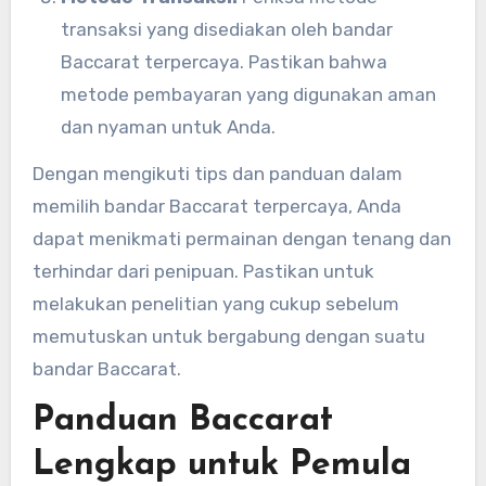
transaksi yang disediakan oleh bandar
Baccarat terpercaya. Pastikan bahwa
metode pembayaran yang digunakan aman
dan nyaman untuk Anda.
Dengan mengikuti tips dan panduan dalam
memilih bandar Baccarat terpercaya, Anda
dapat menikmati permainan dengan tenang dan
terhindar dari penipuan. Pastikan untuk
melakukan penelitian yang cukup sebelum
memutuskan untuk bergabung dengan suatu
bandar Baccarat.
Panduan Baccarat
Lengkap untuk Pemula