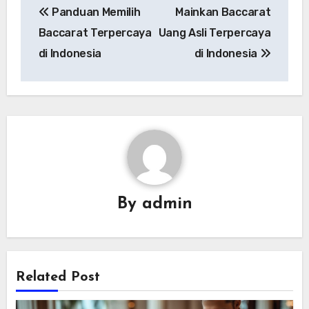
Panduan Memilih
Mainkan Baccarat
navigation
Baccarat Terpercaya
Uang Asli Terpercaya
di Indonesia
di Indonesia
By
admin
Related Post