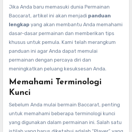
Jika Anda baru memasuki dunia Permainan
Baccarat, artikel ini akan menjadi
panduan
lengkap
yang akan membantu Anda memahami
dasar-dasar permainan dan memberikan tips
khusus untuk pemula. Kami telah merangkum
panduan ini agar Anda dapat memulai
permainan dengan percaya diri dan
meningkatkan peluang kesuksesan Anda.
Memahami Terminologi
Kunci
Sebelum Anda mulai bermain Baccarat, penting
untuk memahami beberapa terminologi kunci
yang digunakan dalam permainan ini. Salah satu
istilah yang harus diketahui adalah “Player” yang