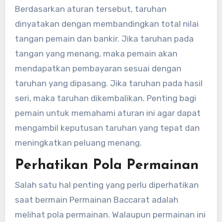
Berdasarkan aturan tersebut, taruhan
dinyatakan dengan membandingkan total nilai
tangan pemain dan bankir. Jika taruhan pada
tangan yang menang, maka pemain akan
mendapatkan pembayaran sesuai dengan
taruhan yang dipasang. Jika taruhan pada hasil
seri, maka taruhan dikembalikan. Penting bagi
pemain untuk memahami aturan ini agar dapat
mengambil keputusan taruhan yang tepat dan
meningkatkan peluang menang.
Perhatikan Pola Permainan
Salah satu hal penting yang perlu diperhatikan
saat bermain Permainan Baccarat adalah
melihat pola permainan. Walaupun permainan ini