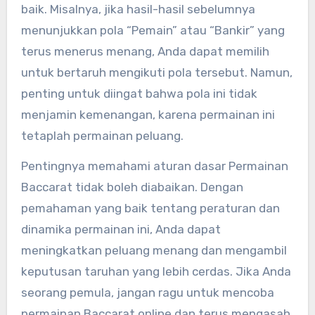
baik. Misalnya, jika hasil-hasil sebelumnya
menunjukkan pola “Pemain” atau “Bankir” yang
terus menerus menang, Anda dapat memilih
untuk bertaruh mengikuti pola tersebut. Namun,
penting untuk diingat bahwa pola ini tidak
menjamin kemenangan, karena permainan ini
tetaplah permainan peluang.
Pentingnya memahami aturan dasar Permainan
Baccarat tidak boleh diabaikan. Dengan
pemahaman yang baik tentang peraturan dan
dinamika permainan ini, Anda dapat
meningkatkan peluang menang dan mengambil
keputusan taruhan yang lebih cerdas. Jika Anda
seorang pemula, jangan ragu untuk mencoba
permainan Baccarat online dan terus mengasah