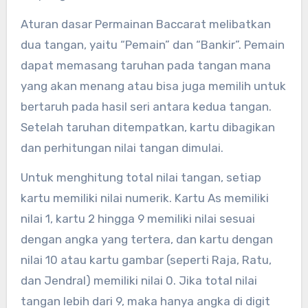
Aturan dasar Permainan Baccarat melibatkan
dua tangan, yaitu “Pemain” dan “Bankir”. Pemain
dapat memasang taruhan pada tangan mana
yang akan menang atau bisa juga memilih untuk
bertaruh pada hasil seri antara kedua tangan.
Setelah taruhan ditempatkan, kartu dibagikan
dan perhitungan nilai tangan dimulai.
Untuk menghitung total nilai tangan, setiap
kartu memiliki nilai numerik. Kartu As memiliki
nilai 1, kartu 2 hingga 9 memiliki nilai sesuai
dengan angka yang tertera, dan kartu dengan
nilai 10 atau kartu gambar (seperti Raja, Ratu,
dan Jendral) memiliki nilai 0. Jika total nilai
tangan lebih dari 9, maka hanya angka di digit