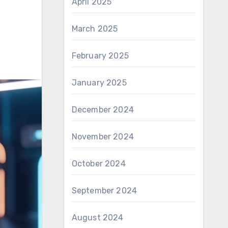
April 2025
March 2025
February 2025
January 2025
December 2024
November 2024
October 2024
September 2024
August 2024