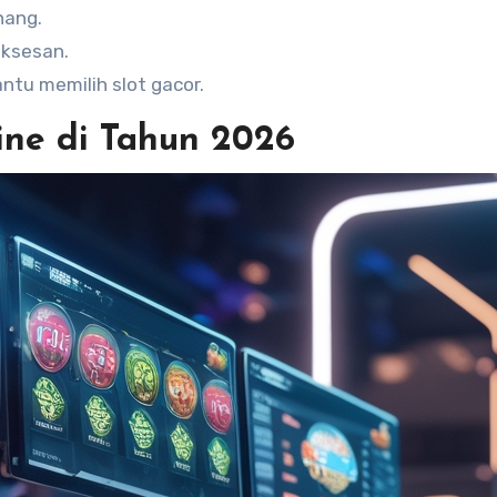
nang.
uksesan.
tu memilih slot gacor.
ne di Tahun 2026