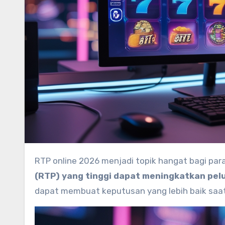
RTP online 2026 menjadi topik hangat bagi par
(RTP) yang tinggi dapat meningkatkan pe
dapat membuat keputusan yang lebih baik saat