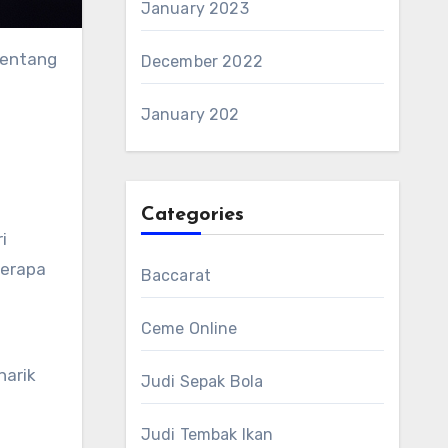
January 2023
tentang
December 2022
January 202
Categories
i
berapa
Baccarat
Ceme Online
narik
Judi Sepak Bola
Judi Tembak Ikan