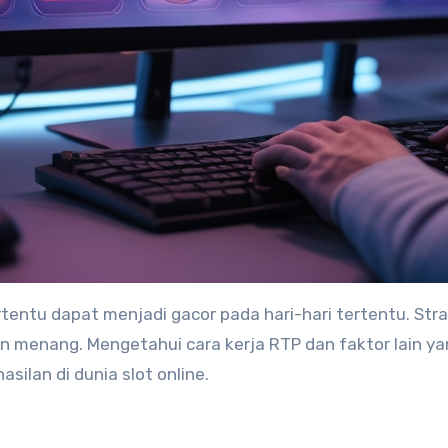
ntu dapat menjadi gacor pada hari-hari tertentu. Stra
 menang. Mengetahui cara kerja RTP dan faktor lain ya
ilan di dunia slot online.