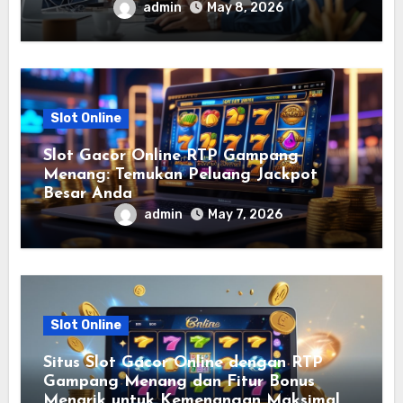
admin
May 8, 2026
Slot Online
Slot Gacor Online RTP Gampang
Menang: Temukan Peluang Jackpot
Besar Anda
admin
May 7, 2026
Slot Online
Situs Slot Gacor Online dengan RTP
Gampang Menang dan Fitur Bonus
Menarik untuk Kemenangan Maksimal