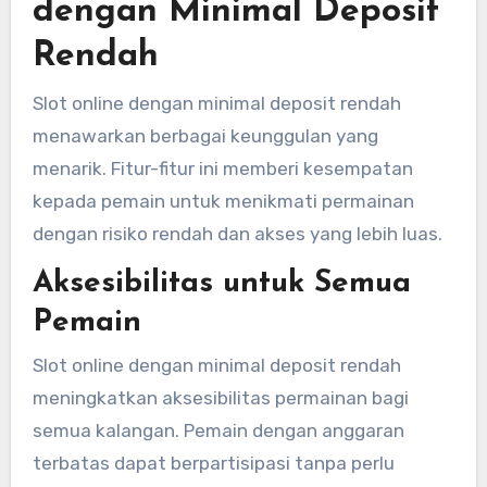
dengan Minimal Deposit
Rendah
Slot online dengan minimal deposit rendah
menawarkan berbagai keunggulan yang
menarik. Fitur-fitur ini memberi kesempatan
kepada pemain untuk menikmati permainan
dengan risiko rendah dan akses yang lebih luas.
Aksesibilitas untuk Semua
Pemain
Slot online dengan minimal deposit rendah
meningkatkan aksesibilitas permainan bagi
semua kalangan. Pemain dengan anggaran
terbatas dapat berpartisipasi tanpa perlu