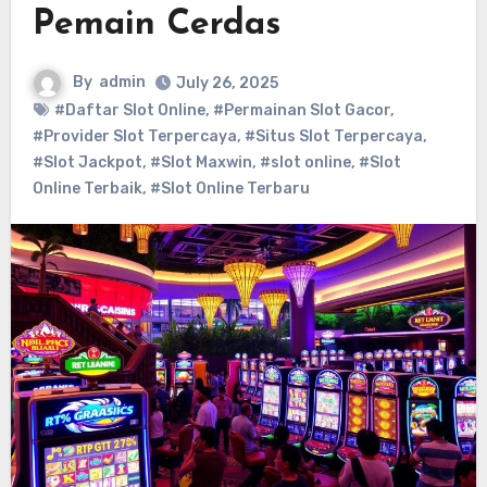
Pemain Cerdas
By
admin
July 26, 2025
#Daftar Slot Online
,
#Permainan Slot Gacor
,
#Provider Slot Terpercaya
,
#Situs Slot Terpercaya
,
#Slot Jackpot
,
#Slot Maxwin
,
#slot online
,
#Slot
Online Terbaik
,
#Slot Online Terbaru