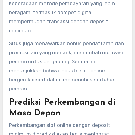
Keberadaan metode pembayaran yang lebih
beragam, termasuk dompet digital,
mempermudah transaksi dengan deposit
minimum.
Situs juga menawarkan bonus pendaftaran dan
promosi lain yang menarik, menambah motivasi
pemain untuk bergabung. Semua ini
menunjukkan bahwa industri slot online
bergerak cepat dalam memenuhi kebutuhan
pemain.
Prediksi Perkembangan di
Masa Depan
Perkembangan slot online dengan deposit
minimum diprediksi akan terus meningkat.