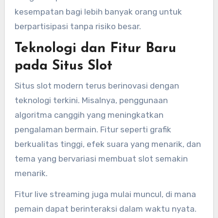
kesempatan bagi lebih banyak orang untuk
berpartisipasi tanpa risiko besar.
Teknologi dan Fitur Baru
pada Situs Slot
Situs slot modern terus berinovasi dengan
teknologi terkini. Misalnya, penggunaan
algoritma canggih yang meningkatkan
pengalaman bermain. Fitur seperti grafik
berkualitas tinggi, efek suara yang menarik, dan
tema yang bervariasi membuat slot semakin
menarik.
Fitur live streaming juga mulai muncul, di mana
pemain dapat berinteraksi dalam waktu nyata.