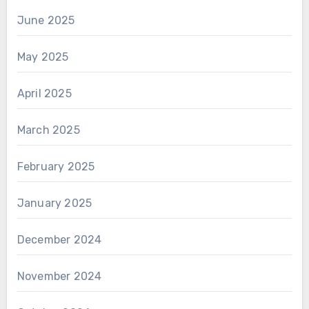
June 2025
May 2025
April 2025
March 2025
February 2025
January 2025
December 2024
November 2024