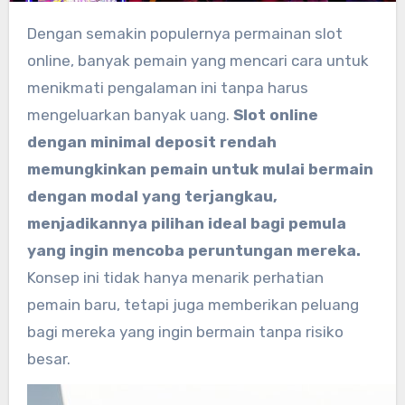
Dengan semakin populernya permainan slot
online, banyak pemain yang mencari cara untuk
menikmati pengalaman ini tanpa harus
mengeluarkan banyak uang.
Slot online
dengan minimal deposit rendah
memungkinkan pemain untuk mulai bermain
dengan modal yang terjangkau,
menjadikannya pilihan ideal bagi pemula
yang ingin mencoba peruntungan mereka.
Konsep ini tidak hanya menarik perhatian
pemain baru, tetapi juga memberikan peluang
bagi mereka yang ingin bermain tanpa risiko
besar.