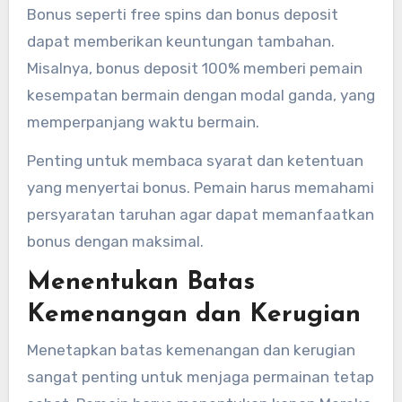
Bonus seperti free spins dan bonus deposit
dapat memberikan keuntungan tambahan.
Misalnya, bonus deposit 100% memberi pemain
kesempatan bermain dengan modal ganda, yang
memperpanjang waktu bermain.
Penting untuk membaca syarat dan ketentuan
yang menyertai bonus. Pemain harus memahami
persyaratan taruhan agar dapat memanfaatkan
bonus dengan maksimal.
Menentukan Batas
Kemenangan dan Kerugian
Menetapkan batas kemenangan dan kerugian
sangat penting untuk menjaga permainan tetap