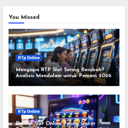
You Missed
RTp Online
Mengapa RTP Slot Sering Berubah?
Analisis Mendalam untuk Pemain 2026
RTp Online
Daftar Slot Online Paling Gacor