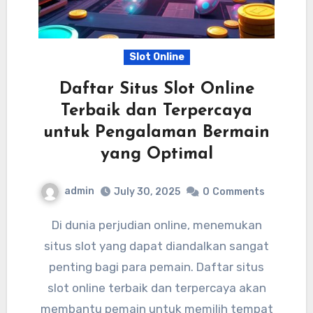
Slot Online
Daftar Situs Slot Online
Terbaik dan Terpercaya
untuk Pengalaman Bermain
yang Optimal
admin
July 30, 2025
0
Comments
Di dunia perjudian online, menemukan
situs slot yang dapat diandalkan sangat
penting bagi para pemain. Daftar situs
slot online terbaik dan terpercaya akan
membantu pemain untuk memilih tempat