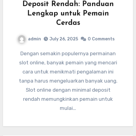
Deposit Rendah: Panduan
Lengkap untuk Pemain
Cerdas
admin
July 26, 2025
0
Comments
Dengan semakin populernya permainan
slot online, banyak pemain yang mencari
cara untuk menikmati pengalaman ini
tanpa harus mengeluarkan banyak uang.
Slot online dengan minimal deposit
rendah memungkinkan pemain untuk
mulai…