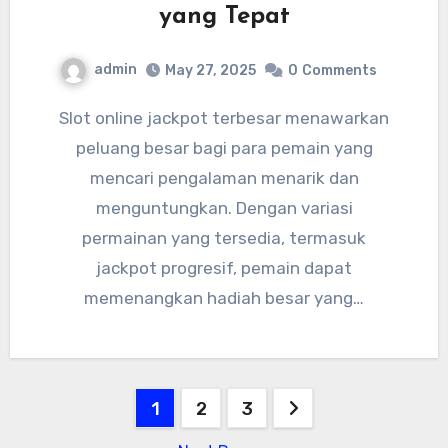
yang Tepat
admin
May 27, 2025
0
Comments
Slot online jackpot terbesar menawarkan
peluang besar bagi para pemain yang
mencari pengalaman menarik dan
menguntungkan. Dengan variasi
permainan yang tersedia, termasuk
jackpot progresif, pemain dapat
memenangkan hadiah besar yang…
Posts
1
2
3