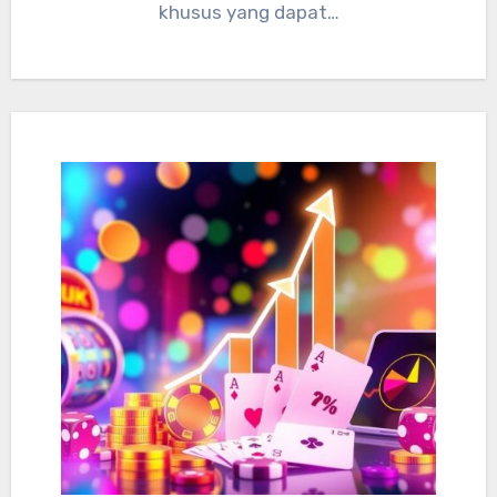
khusus yang dapat…