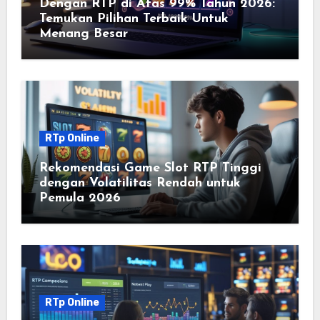
Dengan RTP di Atas 99% Tahun 2026:
Temukan Pilihan Terbaik Untuk
Menang Besar
RTp Online
Rekomendasi Game Slot RTP Tinggi
dengan Volatilitas Rendah untuk
Pemula 2026
RTp Online