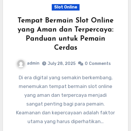
Slot Online
Tempat Bermain Slot Online
yang Aman dan Terpercaya:
Panduan untuk Pemain
Cerdas
admin
July 28, 2025
0
Comments
Di era digital yang semakin berkembang,
menemukan tempat bermain slot online
yang aman dan terpercaya menjadi
sangat penting bagi para pemain.
Keamanan dan kepercayaan adalah faktor
utama yang harus diperhatikan…