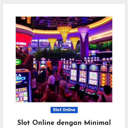
Slot Online
Slot Online dengan Minimal