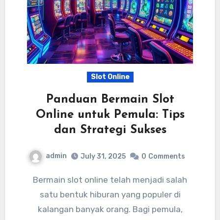
Slot Online
Panduan Bermain Slot
Online untuk Pemula: Tips
dan Strategi Sukses
admin
July 31, 2025
0
Comments
Bermain slot online telah menjadi salah
satu bentuk hiburan yang populer di
kalangan banyak orang. Bagi pemula,