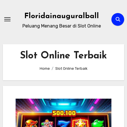
Skip
to
Floridainauguralball
content
Peluang Menang Besar di Slot Online
Slot Online Terbaik
Home
Slot Online Terbaik