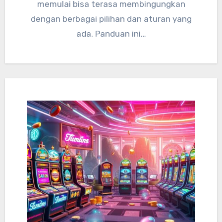
memulai bisa terasa membingungkan
dengan berbagai pilihan dan aturan yang
ada. Panduan ini…