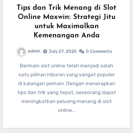
Tips dan Trik Menang di Slot
Online Maxwin: Strategi Jitu
untuk Maximalkan
Kemenangan Anda
admin
July 27, 2025
0
Comments
Bermain slot online telah menjadi salah
satu pilihan hiburan yang sangat populer
di kalangan pemain. Dengan menerapkan
tips dan trik yang tepat, seseorang dapat
meningkatkan peluang menang di slot
online…