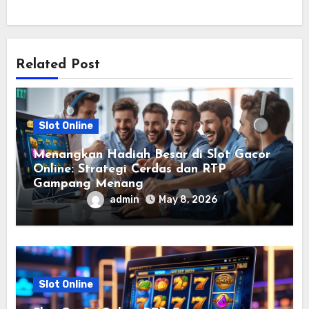
Related Post
Slot Online
Menangkan Hadiah Besar di Slot Gacor
Online: Strategi Cerdas dan RTP
Gampang Menang
admin
May 8, 2026
Slot Online