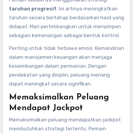
taruhan progresif
. Ini artinya meningkatkan
taruhan secara bertahap berdasarkan hasil yang
didapat. Mari pertimbangkan untuk menyimpan
sebagian kemenangan sebagai bentuk kontrol.
Penting untuk tidak terbawa emosi. Kemandirian
dalam manajemen keuangan akan menjaga
keseimbangan dalam permainan. Dengan
pendekatan yang disiplin, peluang menang
dapat meningkat secara signifikan.
Memaksimalkan Peluang
Mendapat Jackpot
Memaksimalkan peluang mendapatkan jackpot
membutuhkan strategi tertentu. Pemain