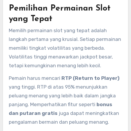
Pemilihan Permainan Slot
yang Tepat
Memilih permainan slot yang tepat adalah
langkah pertama yang krusial. Setiap permainan
memiliki tingkat volatilitas yang berbeda.
Volatilitas tinggi menawarkan jackpot besar,
tetapi kemungkinan menang lebih kecil.
Pemain harus mencari
RTP (Return to Player)
yang tinggi. RTP di atas 95% menunjukkan
peluang menang yang lebih baik dalam jangka
panjang. Memperhatikan fitur seperti
bonus
dan putaran gratis
juga dapat meningkatkan
pengalaman bermain dan peluang menang.