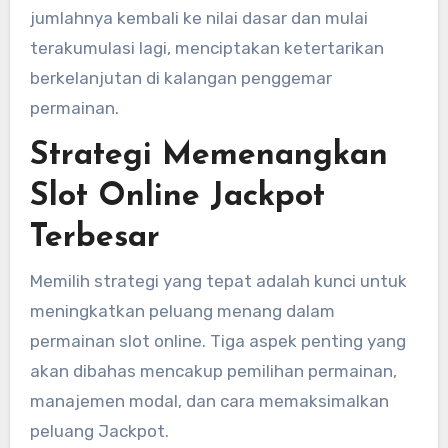
jumlahnya kembali ke nilai dasar dan mulai
terakumulasi lagi, menciptakan ketertarikan
berkelanjutan di kalangan penggemar
permainan.
Strategi Memenangkan
Slot Online Jackpot
Terbesar
Memilih strategi yang tepat adalah kunci untuk
meningkatkan peluang menang dalam
permainan slot online. Tiga aspek penting yang
akan dibahas mencakup pemilihan permainan,
manajemen modal, dan cara memaksimalkan
peluang Jackpot.