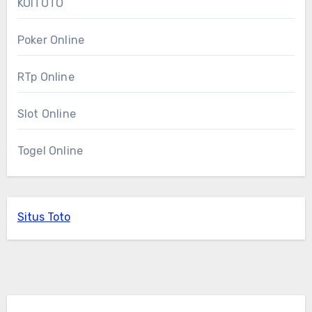
KOITOTO
Poker Online
RTp Online
Slot Online
Togel Online
Situs Toto