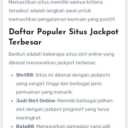
Memastikan situs memiliki semua kriteria
tersebut adalah langkah awal untuk
memastikan pengalaman bermain yang positif.
Daftar Populer Situs Jackpot
Terbesar
Berikut adalah beberapa situs slot online yang
dikenal menawarkan jackpot terbesar:
Slot88
: Situs ini dikenal dengan jackpots
yang sangat tinggi dan berbagai jenis
permainan yang menarik.
Judi Slot Online
: Memiliki berbagai pilihan
slot dengan jackpot progresif yang terus
meningkat.
Bola88
: Menawarkan gameplay yang adil