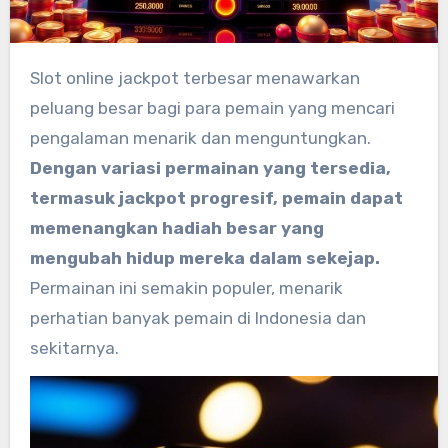
Slot online jackpot terbesar menawarkan
peluang besar bagi para pemain yang mencari
pengalaman menarik dan menguntungkan.
Dengan variasi permainan yang tersedia,
termasuk jackpot progresif, pemain dapat
memenangkan hadiah besar yang
mengubah hidup mereka dalam sekejap.
Permainan ini semakin populer, menarik
perhatian banyak pemain di Indonesia dan
sekitarnya.