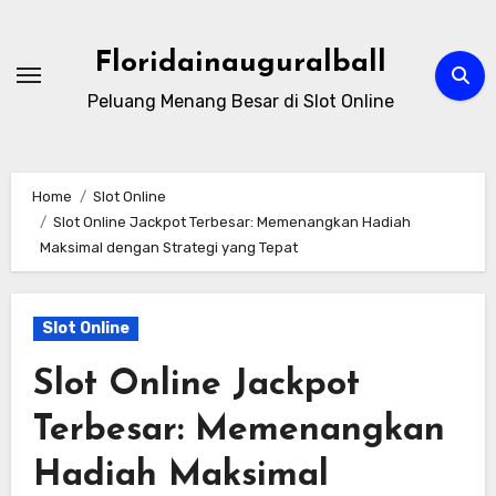
Skip
to
Floridainauguralball
content
Peluang Menang Besar di Slot Online
Home
Slot Online
Slot Online Jackpot Terbesar: Memenangkan Hadiah
Maksimal dengan Strategi yang Tepat
Slot Online
Slot Online Jackpot
Terbesar: Memenangkan
Hadiah Maksimal