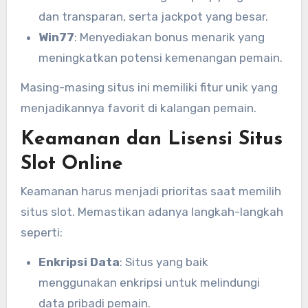
dan transparan, serta jackpot yang besar.
Win77
: Menyediakan bonus menarik yang
meningkatkan potensi kemenangan pemain.
Masing-masing situs ini memiliki fitur unik yang
menjadikannya favorit di kalangan pemain.
Keamanan dan Lisensi Situs
Slot Online
Keamanan harus menjadi prioritas saat memilih
situs slot. Memastikan adanya langkah-langkah
seperti:
Enkripsi Data
: Situs yang baik
menggunakan enkripsi untuk melindungi
data pribadi pemain.