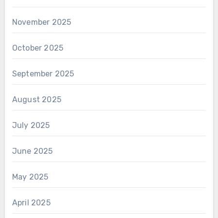
November 2025
October 2025
September 2025
August 2025
July 2025
June 2025
May 2025
April 2025